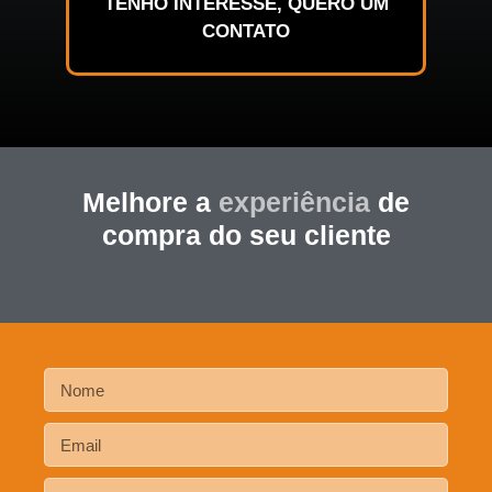
TENHO INTERESSE, QUERO UM
CONTATO
Melhore a
experiência
de
compra do seu cliente